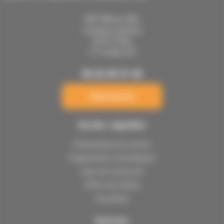
IMT Mines Albi
Campus Jarlard
81013 Albi
CT Cedex 09
05 63 49 31 56
Nous écrire
Accès rapides
Présentation du centre
Programmes scientifiques
Axes de recherche
Offres de thèses
Actualités
Autres