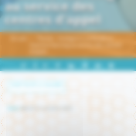
au service des
centres d'appel
Accueil
Planifia - Intelligence artificielle et
machine learning au service des centres
d'appel
PARTAGER
+
-
A
A
A
SUR
LINKEDIN
VOIR TOUTE LA GALERIE
Date :
Mardi 21 octobre 2025