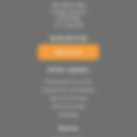
IMT Mines Albi
Campus Jarlard
81013 Albi
CT Cedex 09
05 63 49 31 56
Nous écrire
Accès rapides
Présentation du centre
Programmes scientifiques
Axes de recherche
Offres de thèses
Actualités
Autres