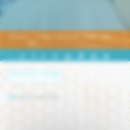
Accueil
1 Thèse 1 Doctorant 1 Vidéo - Sam
Ban
PARTAGER
+
-
A
A
A
SUR
LINKEDIN
VOIR TOUTE LA GALERIE
Date :
Lundi 1 avril 2024