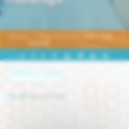
Accueil
1 Thèse 1 Doctorant 1 Vidéo - Cheik
Ouedrago
PARTAGER
+
-
A
A
A
SUR
LINKEDIN
VOIR TOUTE LA GALERIE
Date :
Mercredi 3 avril 2024