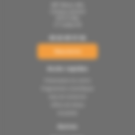
IMT Mines Albi
Campus Jarlard
81013 Albi
CT Cedex 09
05 63 49 31 56
Nous écrire
Accès rapides
Présentation du centre
Programmes scientifiques
Axes de recherche
Offres de thèses
Actualités
Autres